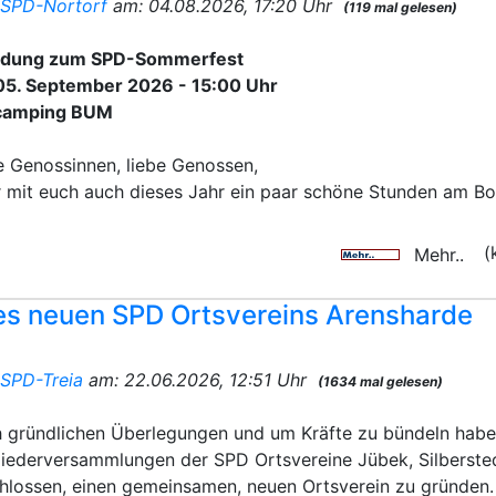
n
SPD-Nortorf
am: 04.08.2026, 17:20 Uhr
(119 mal gelesen)
adung zum SPD-Sommerfest
5. September 2026 - 15:00 Uhr
camping BUM
e Genossinnen, liebe Genossen,
 mit euch auch dieses Jahr ein paar schöne Stunden am B
(
Mehr..
es neuen SPD Ortsvereins Arensharde
n
SPD-Treia
am: 22.06.2026, 12:51 Uhr
(1634 mal gelesen)
 gründlichen Überlegungen und um Kräfte zu bündeln hab
liederversammlungen der SPD Ortsvereine Jübek, Silbersted
hlossen, einen gemeinsamen, neuen Ortsverein zu gründen.