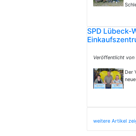
Schl
SPD Lübeck-We
Einkaufszent
Veröffentlicht vo
Der 
neue
weitere Artikel ze