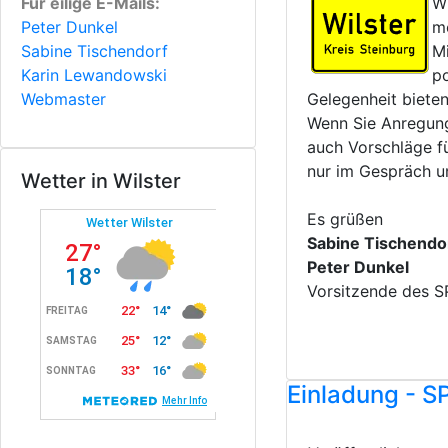
Für eilige E-Mails:
W
Peter Dunkel
mö
Sabine Tischendorf
Mi
Karin Lewandowski
po
Webmaster
Gelegenheit bieten
Wenn Sie Anregung
auch Vorschläge fü
nur im Gespräch u
Wetter in Wilster
Es grüßen
Sabine Tischendo
Peter Dunkel
Vorsitzende des S
Einladung - 