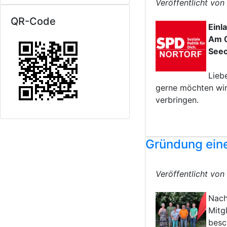
Veröffentlicht vo
QR-Code
Einl
Am 0
See
Lieb
gerne möchten wir
verbringen.
Gründung ein
Veröffentlicht vo
Nach
Mitg
besc