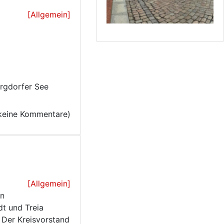
[Allgemein]
orgdorfer See
keine Kommentare)
[Allgemein]
en
t und Treia
 Der Kreisvorstand