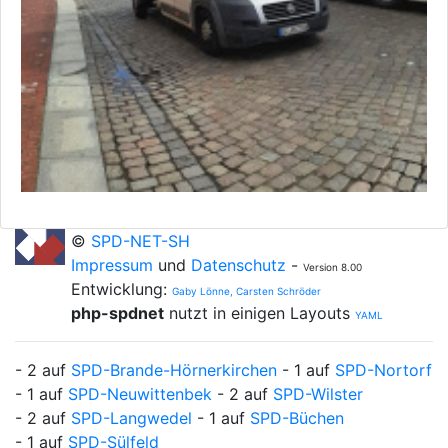
©
SPD-NET-SH
Impressum
und
Datenschutz
-
Version 8.00
Entwicklung:
Gaby Lönne, Carsten Schröder
php-spdnet
nutzt in einigen Layouts
YAML
- 2 auf
SPD-Brande-Hörnerkirchen
- 1 auf
SPD-Nortorf
- 1 auf
SPD-Neuwittenbek
- 2 auf
SPD-Wilster
- 2 auf
SPD-Langwedel
- 1 auf
SPD-Büchen
- 1 auf
SPD-Sülfeld