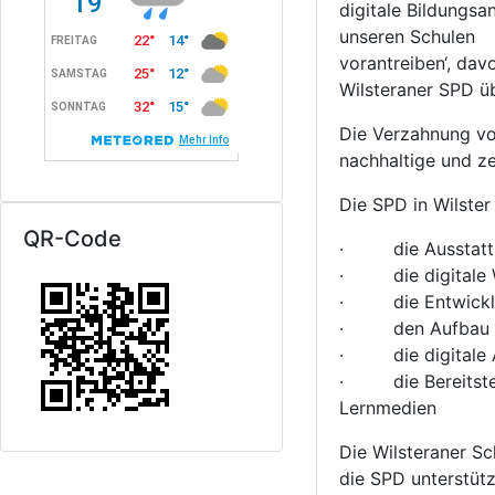
digitale Bildungsa
unseren Schulen
vorantreiben‘, davo
Wilsteraner SPD ü
Die Verzahnung von
nachhaltige und z
Die SPD in Wilster 
QR-Code
· die Ausstattung
· die digitale We
· die Entwicklun
· den Aufbau von
· die digitale A
· die Bereitstell
Lernmedien
Die Wilsteraner Sc
die SPD unterstütz