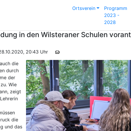
Ortsverein
Programm
2023 -
2028
ildung in den Wilsteraner Schulen voran
m 28.10.2020, 20:43 Uhr
 auch die
en durch
hme der
 zu. Wie
ann, zeigt
 Lehrerin
 müssen
ruck die
ng und das