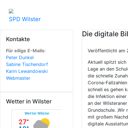
SPD Wilster
Die digitale B
Kontakte
Für eilige E-Mails:
Veröffentlicht a
Peter Dunkel
Aktuell spitzt sich
Sabine Tischendorf
Lage an den Schul
Karin Lewandowski
die schnelle Zuna
Webmaster
Corona-Fallzahlen
schnell es gehen k
die Infektion einer
Wetter in Wilster
an der Wilsteraner
Grundschule. ‚Wir
mit großem Nachd
digitale Ausstattu