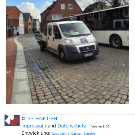
©
SPD-NET-SH
Impressum
und
Datenschutz
-
Version 8.00
Entwicklung:
Gaby Lönne, Carsten Schröder