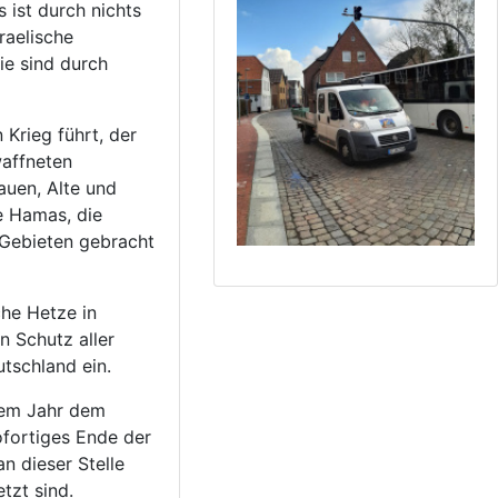
 ist durch nichts
sraelische
e sind durch
 Krieg führt, der
waffneten
rauen, Alte und
ie Hamas, die
n Gebieten gebracht
che Hetze in
n Schutz aller
tschland ein.
inem Jahr dem
ofortiges Ende der
n dieser Stelle
tzt sind.