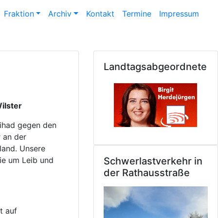
Fraktion
Archiv
Kontakt
Termine
Impressum
Landtagsabgeordnete
ilster
hihad gegen den
r an der
hland. Unsere
die um Leib und
Schwerlastverkehr in
der Rathausstraße
t auf