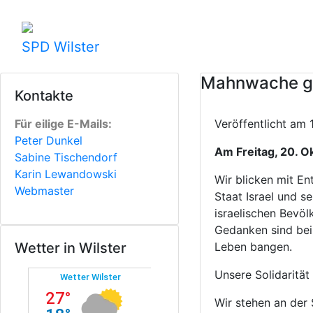
SPD Wilster
Mahnwache ge
Kontakte
Für eilige E-Mails:
Veröffentlicht am
Peter Dunkel
Am Freitag, 20. O
Sabine Tischendorf
Karin Lewandowski
Wir blicken mit E
Webmaster
Staat Israel und s
israelischen Bevöl
Gedanken sind bei 
Wetter in Wilster
Leben bangen.
Unsere Solidarität 
Wir stehen an der S