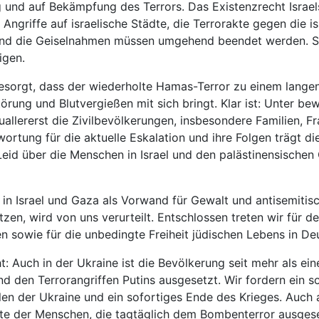
 und auf Bekämpfung des Terrors. Das Existenzrecht Israels
e Angriffe auf israelische Städte, die Terrorakte gegen die i
und die Geiselnahmen müssen umgehend beendet werden. Si
igen.
besorgt, dass der wiederholte Hamas-Terror zu einem langen
törung und Blutvergießen mit sich bringt. Klar ist: Unter be
zuallererst die Zivilbevölkerungen, insbesondere Familien, F
wortung für die aktuelle Eskalation und ihre Folgen trägt d
 Leid über die Menschen in Israel und den palästinensische
in Israel und Gaza als Vorwand für Gewalt und antisemitis
zen, wird von uns verurteilt. Entschlossen treten wir für de
 sowie für die unbedingte Freiheit jüdischen Lebens in Deu
t: Auch in der Ukraine ist die Bevölkerung seit mehr als e
nd den Terrorangriffen Putins ausgesetzt. Wir fordern ein s
en der Ukraine und ein sofortiges Ende des Krieges. Auch a
ite der Menschen, die tagtäglich dem Bombenterror ausgese