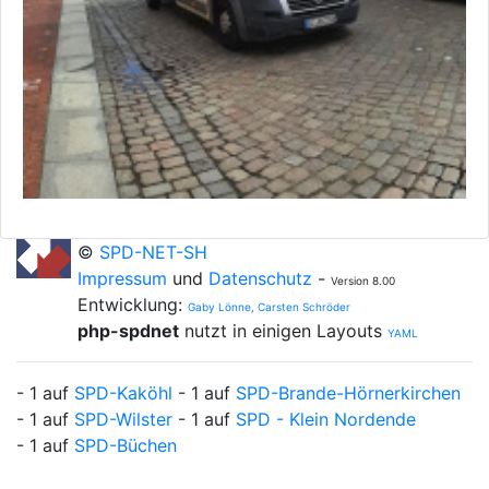
©
SPD-NET-SH
Impressum
und
Datenschutz
-
Version 8.00
Entwicklung:
Gaby Lönne, Carsten Schröder
php-spdnet
nutzt in einigen Layouts
YAML
- 1 auf
SPD-Kaköhl
- 1 auf
SPD-Brande-Hörnerkirchen
- 1 auf
SPD-Wilster
- 1 auf
SPD - Klein Nordende
- 1 auf
SPD-Büchen